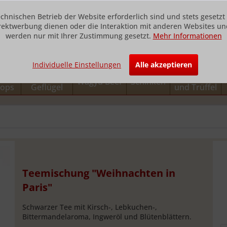
echnischen Betrieb der Website erforderlich sind und stets gesetz
rektwerbung dienen oder die Interaktion mit anderen Websites und
werden nur mit Ihrer Zustimmung gesetzt.
Mehr Informationen
Individuelle Einstellungen
Alle akzeptieren
h und
Fleisch und
Foie Gras
Wagyu Beef
Schinken
lops
Geflügel
und Trüffel
Teemischung "Weihnachten in
Paris"
Schwarzer Tee mit Kirsch-, Lebkuchen-,
Bittermandelaroma, Ingweröl und Blütenblättern.