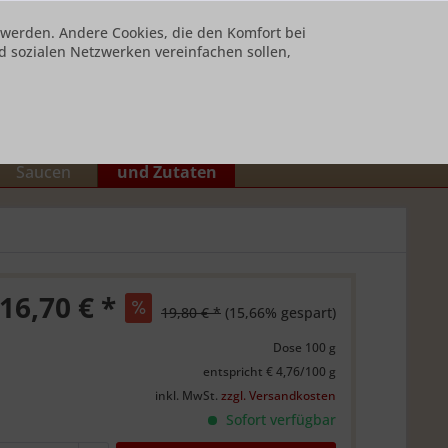
t werden. Andere Cookies, die den Komfort bei
 sozialen Netzwerken vereinfachen sollen,
Ihr Konto
0,00 € *
Suppen und
Desserts / Käse
Saucen
und Zutaten
16,70 € *
19,80 € *
(15,66% gespart)
Dose 100 g
entspricht € 4,76/100 g
inkl. MwSt.
zzgl. Versandkosten
Sofort verfügbar