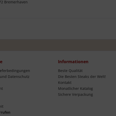
572 Bremerhaven
ce
Informationen
ieferbedingungen
Beste Qualität
 und Datenschutz
Die Besten Steaks der Welt!
Kontakt
ht
Monatlicher Katalog
Sichere Verpackung
it
rrufen