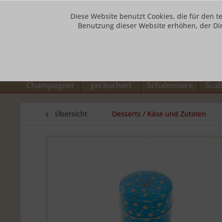
Diese Website benutzt Cookies, die für den t
Benutzung dieser Website erhöhen, der Di
Unsere Hotline: 0800 73432784
Caviar + Blinis
Lachs und Aal
Krusten- und
Fisc
Champagner
geräuchert
Schalentiere
Scal
Übersicht
Desserts / Käse und Zutaten