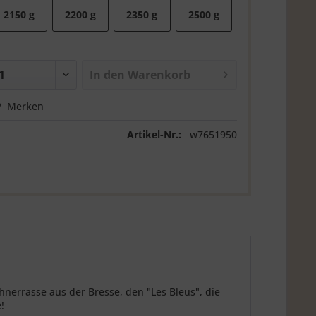
2150 g
2200 g
2350 g
2500 g
In den
Warenkorb
Merken
Artikel-Nr.:
w7651950
nerrasse aus der Bresse, den "Les Bleus", die
!