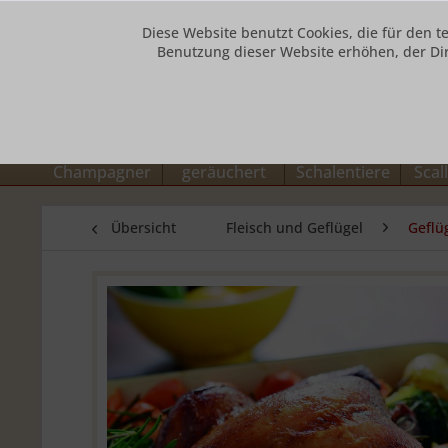
Diese Website benutzt Cookies, die für den t
Benutzung dieser Website erhöhen, der Di
Unsere Hotline: 0800 73432784
Caviar + Blinis
Lachs und Aal
Krusten- und
Fisc
Champagner
geräuchert
Schalentiere
Scal
Übersicht
Fleisch und Geflügel
Geflü