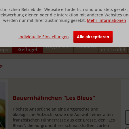
echnischen Betrieb der Website erforderlich sind und stets gesetz
rektwerbung dienen oder die Interaktion mit anderen Websites und
werden nur mit Ihrer Zustimmung gesetzt.
Mehr Informationen
Individuelle Einstellungen
Alle akzeptieren
h und
Fleisch und
Foie Gras
Wagyu Beef
Schinken
lops
Geflügel
und Trüffel
gel
Bauernhähnchen "Les Bleus"
Höchste Ansprüche an eine artgerechte und
ökologische Aufzucht sowie die Auswahl einer alten
französischen Hühnerrasse aus der Bresse, den "Les
Bleus", die aufgrund ihres schmackhaften, zarten