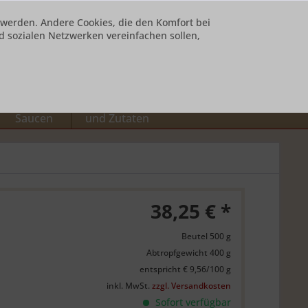
t werden. Andere Cookies, die den Komfort bei
 sozialen Netzwerken vereinfachen sollen,
Ihr Konto
0,00 € *
Suppen und
Desserts / Käse
Saucen
und Zutaten
38,25 € *
Beutel 500 g
Abtropfgewicht 400 g
entspricht € 9,56/100 g
inkl. MwSt.
zzgl. Versandkosten
Sofort verfügbar