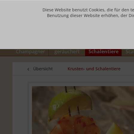
Diese Website benutzt Cookies, die für den t
Benutzung dieser Website erhöhen, der Di
Unsere Hotline: 0800 73432784
Caviar + Blinis
Lachs und Aal
Krusten- und
Fisc
Champagner
geräuchert
Schalentiere
Sca
Übersicht
Krusten- und Schalentiere