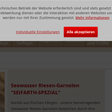
echnischen Betrieb der Website erforderlich sind und stets gesetz
rektwerbung dienen oder die Interaktion mit anderen Websites und
werden nur mit Ihrer Zustimmung gesetzt.
Mehr Informationen
Individuelle Einstellungen
Alle akzeptieren
h und
Fleisch und
Foie Gras
Wagyu Beef
Schinken
llops
Geflügel
und Trüffel
Seewasser Riesen-Garnelen
"SEIFARTH-SPEZIAL"
Rarität aus frischen Fängen - unsere hervorragenden
Seewasser Riesen-Garnelen bestechen durch ihre