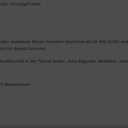
chale, schockgefrostet
genden Seewasser Riesen-Garnelen bestechen durch ihre Größe und 
äste mit diesen Garnelen.
i-Knoblauchöl in der Pfanne braten. Dazu Baguette, Weißwein, Salat
572 Bremerhaven