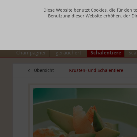
Diese Website benutzt Cookies, die für den t
Benutzung dieser Website erhöhen, der Di
Unsere Hotline: 0800 73432784
Caviar + Blinis
Lachs und Aal
Krusten- und
Fisc
Champagner
geräuchert
Schalentiere
Sca
Übersicht
Krusten- und Schalentiere