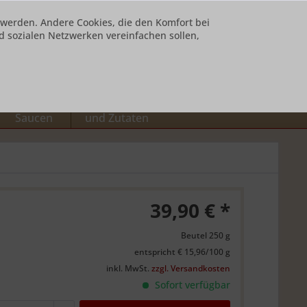
t werden. Andere Cookies, die den Komfort bei
 sozialen Netzwerken vereinfachen sollen,
Ihr Konto
0,00 € *
Suppen und
Desserts / Käse
Saucen
und Zutaten
39,90 € *
Beutel 250 g
entspricht € 15,96/100 g
inkl. MwSt.
zzgl. Versandkosten
Sofort verfügbar