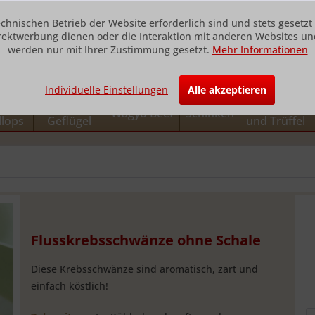
echnischen Betrieb der Website erforderlich sind und stets gesetz
rektwerbung dienen oder die Interaktion mit anderen Websites und
werden nur mit Ihrer Zustimmung gesetzt.
Mehr Informationen
Individuelle Einstellungen
Alle akzeptieren
h und
Fleisch und
Foie Gras
Wagyu Beef
Schinken
llops
Geflügel
und Trüffel
Flusskrebsschwänze ohne Schale
Diese Krebsschwänze sind aromatisch, zart und
einfach köstlich!